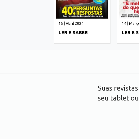
15 | Abril 2024
14 | Març
LER E SABER
LER E 
Suas revista
seu tablet o