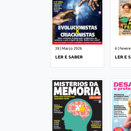
38 | Março 2026
6 | Fever
LER E SABER
LER E 