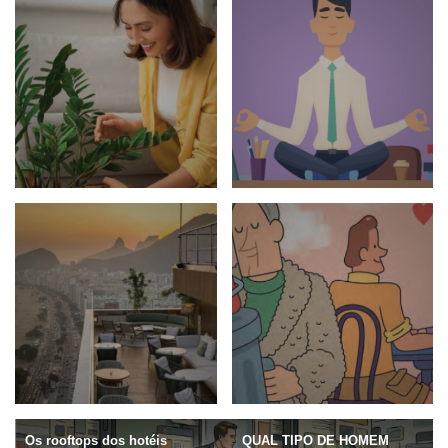
O frio chegou!
Sob pressão
MALU | 1041 | Junho 2026
SELEÇÕES | | Junho 2026
Um tempo para as plantas
Meditando no escritório
SELEÇÕES | | Maio 2026
MENTE AFIADA | 31 | Maio
2026
Os rooftops dos hotéis
QUAL TIPO DE HOMEM