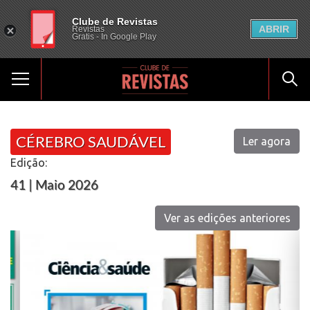
Clube de Revistas
ABRIR
Revistas
Gratis - In Google Play
CÉREBRO SAUDÁVEL
Ler agora
Edição:
41 | Maio 2026
Ver as edições anteriores