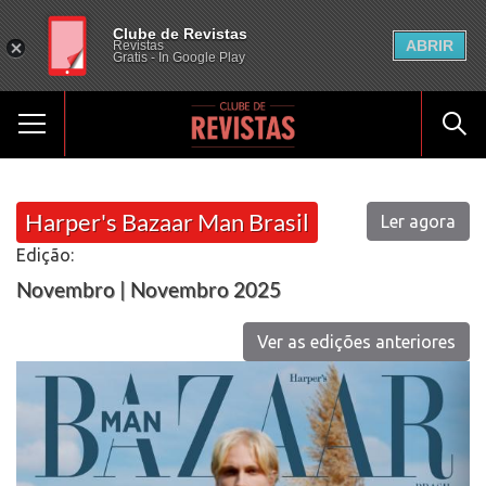
Clube de Revistas
ABRIR
Revistas
Gratis - In Google Play
Harper's Bazaar Man Brasil
Ler agora
Edição:
Novembro | Novembro 2025
Ver as edições anteriores