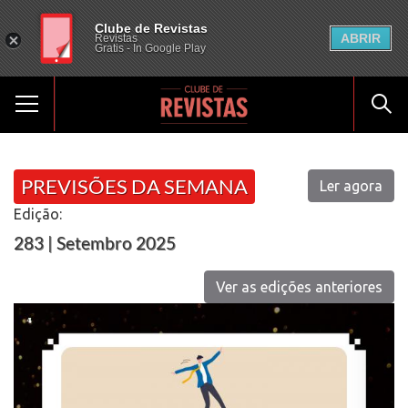
Clube de Revistas
ABRIR
Revistas
Gratis - In Google Play
PREVISÕES DA SEMANA
Ler agora
Edição:
283 | Setembro 2025
Ver as edições anteriores