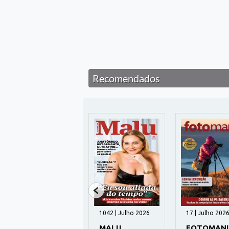
Recomendados
osto 2026
1042 | Julho 2026
17 | Julho 2026
LING
MALU
FOTOMANIA