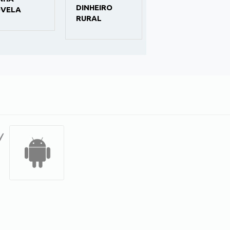
DINHEIRO
AFIADA
M
RURAL