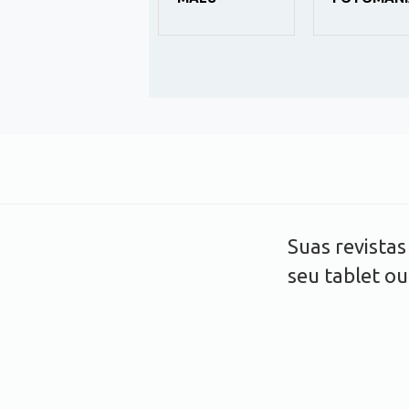
ONE
Suas revista
seu tablet o