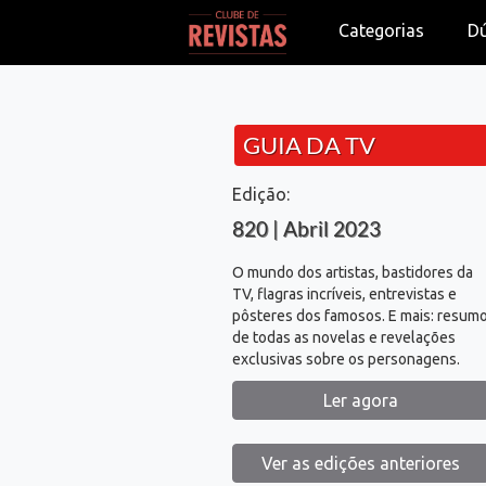
Categorias
D
GUIA DA TV
Edição:
820 | Abril 2023
O mundo dos artistas, bastidores da
TV, flagras incríveis, entrevistas e
pôsteres dos famosos. E mais: resum
de todas as novelas e revelações
exclusivas sobre os personagens.
Ler agora
Ver as edições anteriores