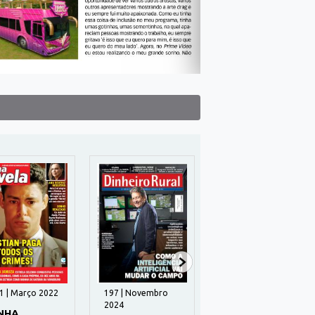
 2022
197 | Novembro
34 | Agosto 2026
13
2024
MENTE
M