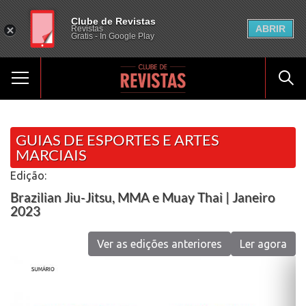
Clube de Revistas
ABRIR
Revistas
Gratis - In Google Play
GUIAS DE ESPORTES E ARTES
MARCIAIS
Edição:
Brazilian Jiu-Jitsu, MMA e Muay Thai | Janeiro
2023
Ver as edições anteriores
Ler agora