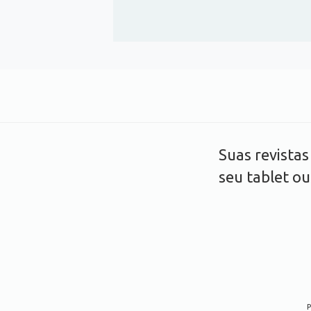
Suas revista
seu tablet o
P