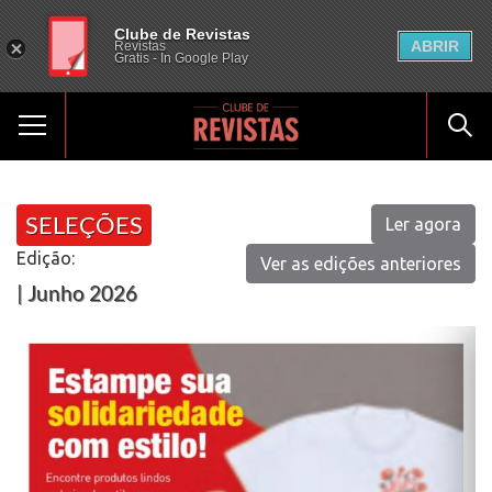
Clube de Revistas
ABRIR
Revistas
Gratis - In Google Play
SELEÇÕES
Ler agora
Edição:
Ver as edições anteriores
| Junho 2026