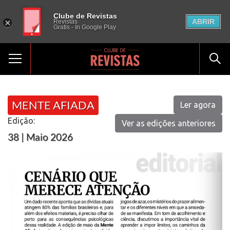
Clube de Revistas
ABRIR
Revistas
Gratis - In Google Play
MENTE AFIADA
Ler agora
Edição:
Ver as edições anteriores
38 | Maio 2026