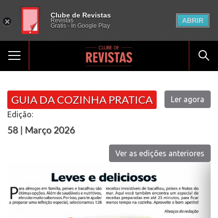
Clube de Revistas
ABRIR
Revistas
Gratis - In Google Play
GUIA DA COZINHA PRATICA
Ler agora
Edição:
58 | Março 2026
Ver as edições anteriores