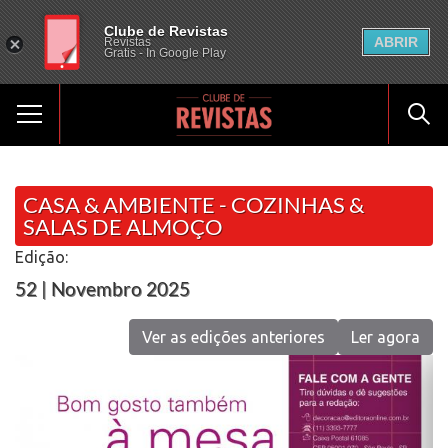
Clube de Revistas
ABRIR
Revistas
Gratis - In Google Play
CASA & AMBIENTE - COZINHAS &
SALAS DE ALMOÇO
Edição:
52 | Novembro 2025
Ver as edições anteriores
Ler agora