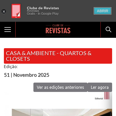
Clube de Revistas
ABRIR
Revistas
Gratis - In Google Play
CASA & AMBIENTE - QUARTOS &
CLOSETS
Edição:
51 | Novembro 2025
Ver as edições anteriores
Ler agora