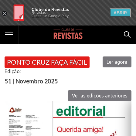
Clube de Revistas
ABRIR
Revistas
Gratis - In Google Play
PONTO CRUZ FAÇA FÁCIL
Ler agora
Edição:
51 | Novembro 2025
Ver as edições anteriores