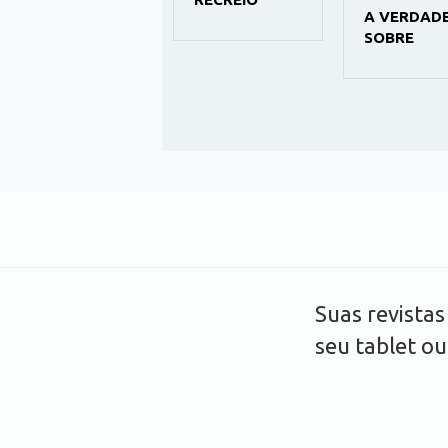
LER E SABER
A VERDAD
SOBRE
Suas revista
seu tablet o