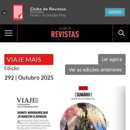
Clube de Revistas
ABRIR
Revistas
Gratis - In Google Play
VIAJE MAIS
Ler agora
Edição:
Ver as edições anteriores
292 | Outubro 2025