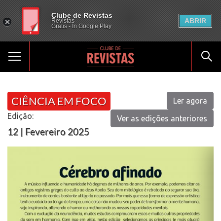
Clube de Revistas
ABRIR
Revistas
Gratis - In Google Play
CIÊNCIA EM FOCO
Ler agora
Edição:
Ver as edições anteriores
12 | Fevereiro 2025