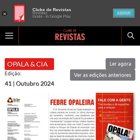
Clube de Revistas
ABRIR
Revistas
Gratis - In Google Play
OPALA & CIA
Ler agora
Edição:
Ver as edições anteriores
41 | Outubro 2024