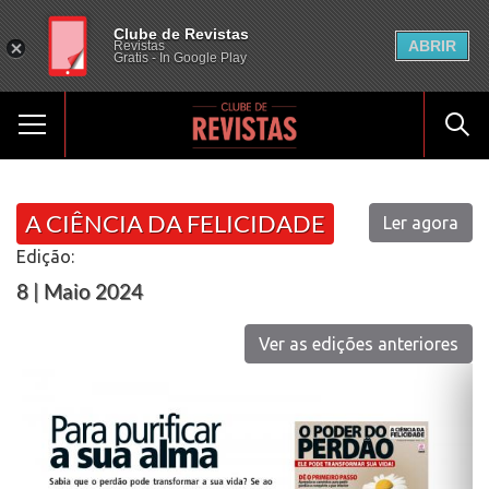
Clube de Revistas
ABRIR
Revistas
Gratis - In Google Play
A CIÊNCIA DA FELICIDADE
Ler agora
Edição:
8 | Maio 2024
Ver as edições anteriores