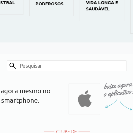
AL
VIDA LONGA E
AP
PODEROSOS
SAUDÁVEL
FA
TR
MA
s agora mesmo no
u smartphone.