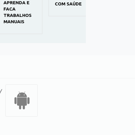
RENDA E
COM SAÚDE
MENTE -
CA
PSICOLOGIA
ABALHOS
NUAIS