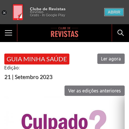
Clube de Revistas
ABRIR
Revistas
Gratis - In Google Play
GUIA MINHA SAÚDE
Ler agora
Edição:
21 | Setembro 2023
Ver as edições anteriores