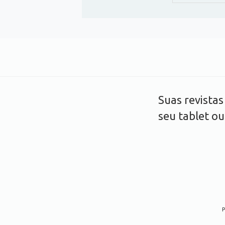
Suas revista
seu tablet o
P