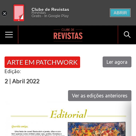
Clube de Revistas
ABRIR
Revistas
Gratis - In Google Play
ARTE EM PATCHWORK
Ler agora
Edição:
2 | Abril 2022
Ver as edições anteriores