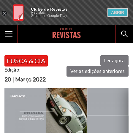
Clube de Revistas
ABRIR
Revistas
Gratis - In Google Play
FUSCA & CIA
Ler agora
Edição:
Ver as edições anteriores
20 | Março 2022