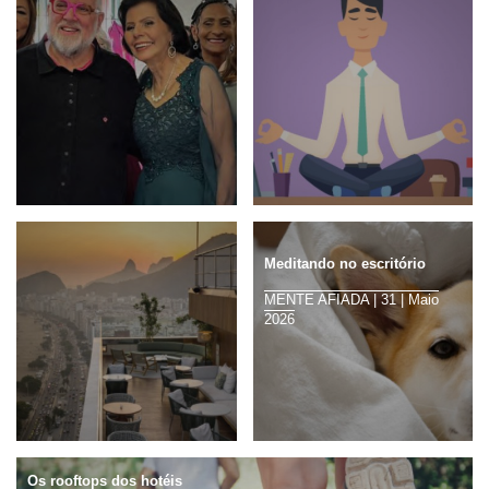
A ilusão do novo metro
Palm Beaches - Florida com
quadrado
Luxo e História
EMPRESÁRIO DIGITAL | 277 |
QUAL VIAGEM | 148 | Julho
Julho 2026
2026
Beleza não tem idade
Meditando no escritório
SELEÇÕES | Jul | Julho 2026
MENTE AFIADA | 31 | Maio
2026
Os rooftops dos hotéis