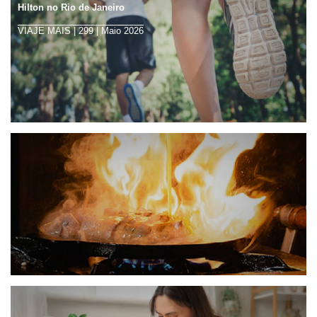
Hilton no Rio de Janeiro
O frio chegou!
VIAJE MAIS | 299 | Maio 2026
MALU | 1041 | Junho 2026
Sob pressão
SELEÇÕES | | Junho 2026
Entre a feira e o prato