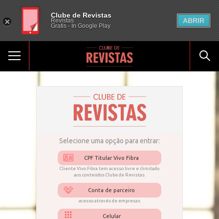
Clube de Revistas
ABRIR
Revistas
Gratis - In Google Play
Selecione uma opção para entrar:
CPF Titular Vivo Fibra
Cliente Vivo Fibra tem acesso livre e ilimitado
aos conteúdos Clube de Revistas
Conta de parceiro
acesso através de empresas
Celular