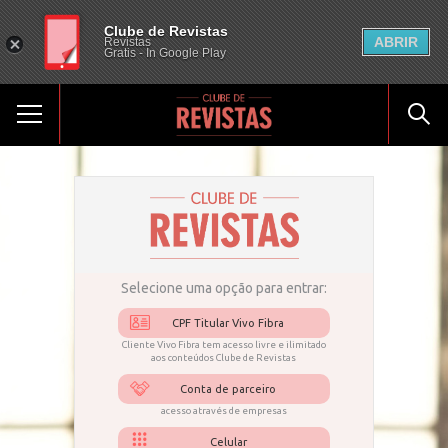
Clube de Revistas
ABRIR
Revistas
Gratis - In Google Play
Selecione uma opção para entrar:
CPF Titular Vivo Fibra
Cliente Vivo Fibra tem acesso livre e ilimitado
aos conteúdos Clube de Revistas
Conta de parceiro
acesso através de empresas
Celular