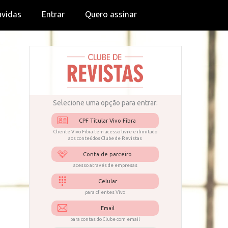
úvidas
Entrar
Quero assinar
Selecione uma opção para entrar:
CPF Titular Vivo Fibra
Cliente Vivo Fibra tem acesso livre e ilimitado
aos conteúdos Clube de Revistas
Conta de parceiro
acesso através de empresas
Celular
para clientes Vivo
Email
para contas do Clube com email