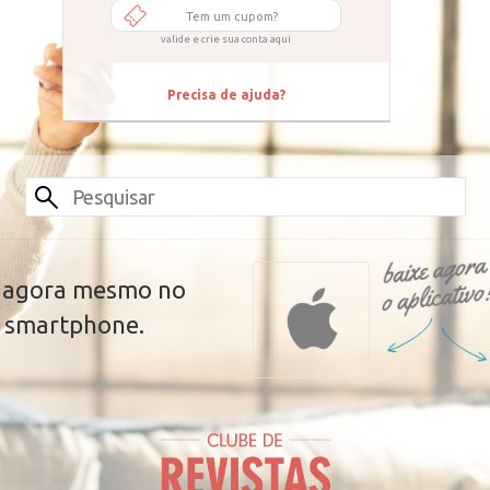
Tem um cupom?
valide e crie sua conta aqui
Precisa de ajuda?
s agora mesmo no
u smartphone.