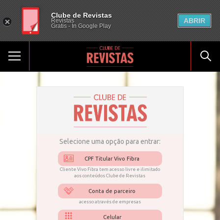
Clube de Revistas
ABRIR
Revistas
Gratis - In Google Play
Selecione uma opção para entrar:
CPF Titular Vivo Fibra
Cliente Vivo Fibra tem acesso livre e ilimitado
aos conteúdos Clube de Revistas
Conta de parceiro
acesso através de empresas
Celular